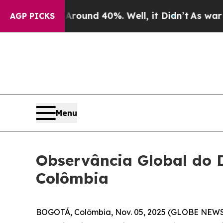
 Floor Around 40%. Well, it Didn’t
As war With 
AGP PICKS
Menu
Observância Global do 
Colômbia
BOGOTÁ, Colômbia, Nov. 05, 2025 (GLOBE NEWSWI