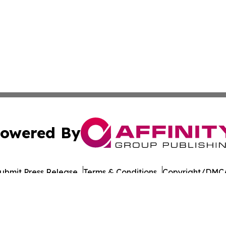
owered By
ubmit Press Release
Terms & Conditions
Copyright/DMCA
nc. dba Affinity Group Publishing & Asia Pacific Culture N
Cookie Settings / Your Privacy Choices