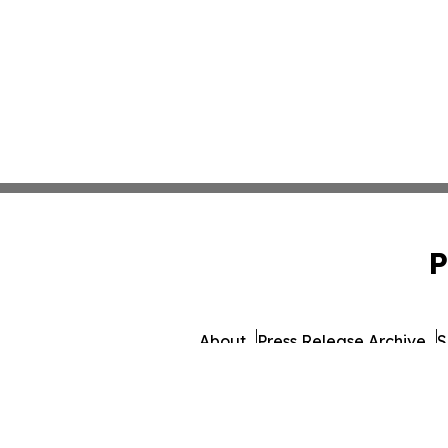
P
About
Press Release Archive
S
© 1995-2026 Newsmatics I