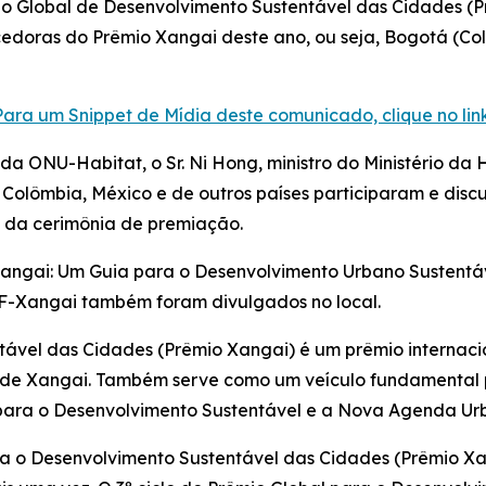
mio Global de Desenvolvimento Sustentável das Cidades (
doras do Prêmio Xangai deste ano, ou seja, Bogotá (Colôm
Para um Snippet de Mídia deste comunicado, clique no link
 da ONU-Habitat, o Sr. Ni Hong, ministro do Ministério d
olômbia, México e de outros países participaram e discu
o da cerimônia de premiação.
Xangai: Um Guia para o Desenvolvimento Urbano Sustentáve
F-Xangai também foram divulgados no local.
tável das Cidades (Prêmio Xangai) é um prêmio internaci
 de Xangai. Também serve como um veículo fundamental 
ara o Desenvolvimento Sustentável e a Nova Agenda Ur
a o Desenvolvimento Sustentável das Cidades (Prêmio Xang