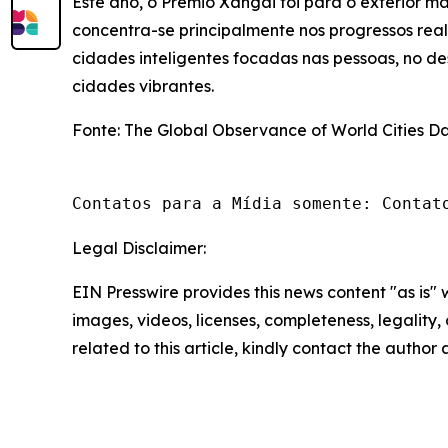
Este ano, o Prêmio Xangai foi para o exterior m
concentra-se principalmente nos progressos re
cidades inteligentes focadas nas pessoas, no de
cidades vibrantes.
Fonte: The Global Observance of World Cities D
Contatos para a Mídia somente: Contat
Legal Disclaimer:
EIN Presswire provides this news content "as is" 
images, videos, licenses, completeness, legality, o
related to this article, kindly contact the author