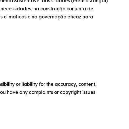
vimento Sustentável das Cidades (Prêmio Xangai)
 necessidades, na construção conjunta de
es climáticas e na governação eficaz para
ility or liability for the accuracy, content,
f you have any complaints or copyright issues