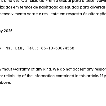
ais uma vez. O 3º ciclo do Prêmio Global para o Desenvol
alizados em termos de habitação adequada para diversas
senvolvimento verde e resiliente em resposta às alteraçõ
ay 2025
o: Ms. Liu, Tel.: 86-10-63074558
without warranty of any kind. We do not accept any responsib
r reliability of the information contained in this article. I
 above.